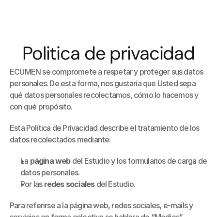
ES
EN
Politica de privacidad
Home
Servicios
ECUMEN se compromete a respetar y proteger sus datos 
Nuestro Equipo
personales. De esta forma, nos gustaría que Usted sepa 
Contacto
qué datos personales recolectamos, cómo lo hacemos y 
con qué propósito.
Esta Política de Privacidad describe el tratamiento de los 
datos recolectados mediante:
La 
página web
 del Estudio y los formularios de carga de 
datos personales.
Por las 
redes sociales
 del Estudio.
Para referirse a la página web, redes sociales, e-mails y 