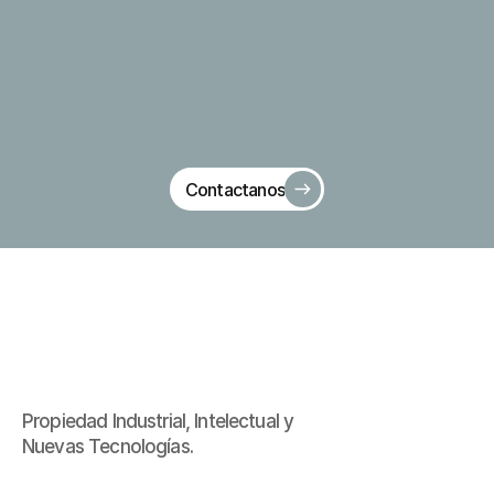
estrategia correcta 
empieza con un buen 
análisis.
Contactanos
Propiedad Industrial, Intelectual y 
Nuevas Tecnologías.